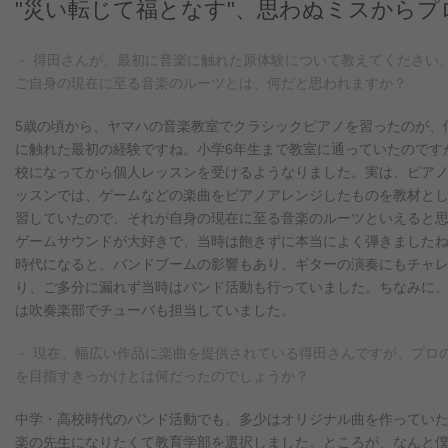
"災い転じて福となす"、思わぬミスからプ
－ 得田さんが、最初に音楽に触れた原体験について教えてください
ご自身の現在に至る音楽のルーツとは、何だと思われますか？
5歳の頃から、ヤマハの音楽教室でクラシックピアノを習ったのが、
に触れた最初の経験ですね。小学6年生まで教室に通っていたのです
校になってから個人レッスンを受けるようなりました。実は、ピア
ッスンでは、ゲームなどの楽曲をピアノアレンジしたものを教材と
習していたので、それが自身の現在に至る音楽のルーツといえると
ゲームサウンドが大好きで、当時は飽きずに本当によく弾きましたね
時代になると、バンドブームの影響もあり、ギターの演奏にもチャ
り、ご多分に漏れず当時はバンド活動も行っていました。ちなみに
は吹奏楽部でチューバも担当していました。
－ 現在、幅広い作品に楽曲を提供されている得田さんですが、プロ
を目指すきっかけとは何だったのでしょうか？
中学・高校時代のバンド活動でも、多少はオリジナル曲を作ってい
楽の先生になりたくて教育学部を選択しました。ところが、なんと