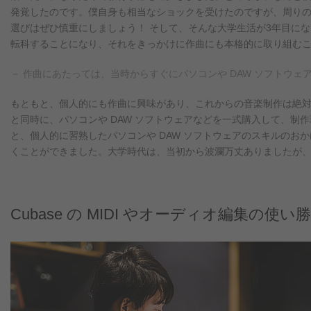
発覚したのです。僕自身も相当なショックを受けたのですが、周りの
選びはぜひ慎重にしましょう！ そして、そんな大学生活が3年目に
転科することになり、それをきっかけに作曲にも本格的に取り組む
－ 作曲にあたっては、当時からすぐにパソコンや DAW ソフトウ
もともと、個人的にも作曲に興味があり、これからの音楽制作は絶対
と同時に、パソコンや DAW ソフトウェアなどを一式購入して、
と、個人的に習熟したパソコンや DAW ソフトウェアのスキルの
くことができました。大学時代は、当初から波瀾万丈ありましたが、今
Cubase の MIDI やオーディオ編集の