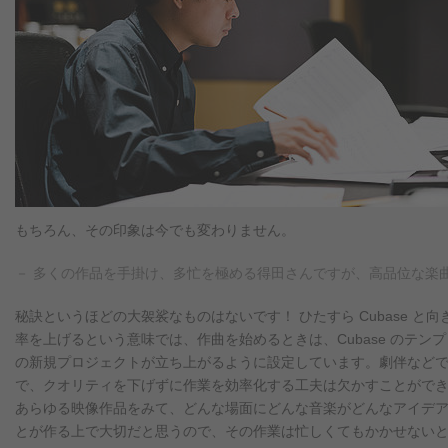
もちろん、その印象は今でも変わりません。
－ 多くの作品を手掛け、多忙を極める得田さんですが、高品位な楽
秘訣というほどの大袈裟なものはないです！ ひたすら Cubase 
率を上げるという意味では、作曲を始めるときは、Cubase のテ
の新規プロジェクトが立ち上がるように設定しています。劇伴など
で、クオリティを下げずに作業を効率化する工夫は欠かすことができません
あらゆる映像作品をみて、どんな場面にどんな音楽がどんなアイデ
とが作る上で大切だと思うので、その作業は忙しくてもかかせない