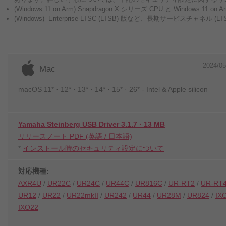
(Windows 11 on Arm) Snapdragon X シリーズ CPU と Wi
(Windows) Enterprise LTSC (LTSB) 版など、長期サービスチャネ
2024/05
Mac
macOS 11* · 12* · 13* · 14* · 15* · 26* - Intel & Apple silicon
Yamaha Steinberg USB Driver 3.1.7 · 13 MB
リリースノート PDF (英語 / 日本語)
*
インストール時のセキュリティ設定について
対応機種:
AXR4U
/
UR22C
/
UR24C
/
UR44C
/
UR816C
/
UR-RT2
/
UR-RT
UR12
/
UR22
/
UR22mkII
/
UR242
/
UR44
/
UR28M
/
UR824
/
IX
IXO22