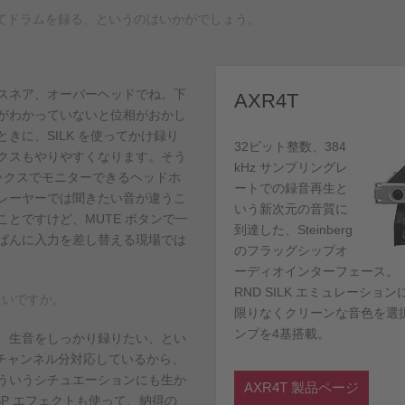
ってドラムを録る、というのはいかがでしょう。
スネア、オーバーヘッドでね。下
AXR4T
がわかっていないと位相がおかし
きに、SILK を使ってかけ録り
32ビット整数、384
クスもやりやすくなります。そう
kHz サンプリングレ
ックスでモニターできるヘッドホ
ートでの録音再生と
レーヤーでは聞きたい音が違うこ
いう新次元の音質に
とですけど、MUTE ボタンで一
到達した、Steinberg
ぱんに入力を差し替える現場では
のフラッグシップオ
ーディオインターフェース。
RND SILK エミュレーシ
たいですか。
限りなくクリーンな音色を選
ンプを4基搭載。
、生音をしっかり録りたい、とい
2チャンネル分対応しているから、
ういうシチュエーションにも生か
AXR4T 製品ページ
DSP エフェクトも使って、納得の