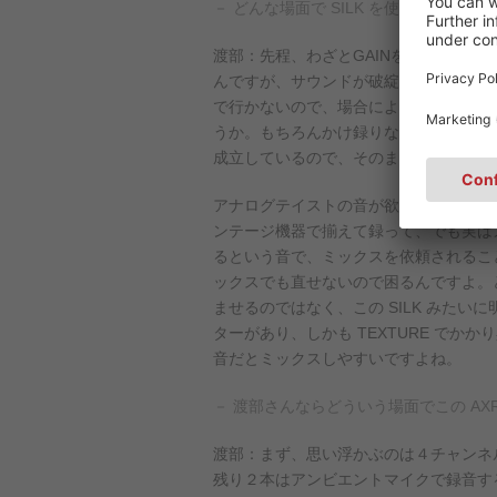
－ どんな場面で SILK を使ってみたい
渡部：先程、わざとGAINを上げ気味にし
んですが、サウンドが破綻、つまり歪み
で行かないので、場合によってはずっと
うか。もちろんかけ録りなのであとから
成立しているので、そのままミックスに
アナログテイストの音が欲しくて、マイ
ンテージ機器で揃えて録って、でも実は
るという音で、ミックスを依頼されるこ
ックスでも直せないので困るんですよ。
ませるのではなく、この SILK みたいに明
ターがあり、しかも TEXTURE でか
音だとミックスしやすいですよね。
－ 渡部さんならどういう場面でこの AX
渡部：まず、思い浮かぶのは４チャンネ
残り２本はアンビエントマイクで録音す