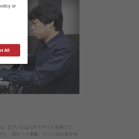
。ピアノには LR でマイクを向けて、
だと、32ビット整数、というのが生かせ