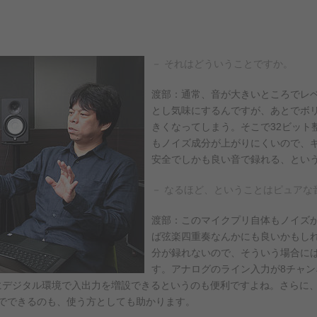
－ それはどういうことですか。
渡部：通常、音が大きいところでレ
とし気味にするんですが、あとでボ
きくなってしまう。そこで32ビット
もノイズ成分が上がりにくいので、
安全でしかも良い音で録れる、とい
－ なるほど、ということはピュアな
渡部：このマイクプリ自体もノイズ
ば弦楽四重奏なんかにも良いかもし
分が録れないので、そういう場合に
す。アナログのライン入力が8チャンネ
軽にデジタル環境で入出力を増設できるというのも便利ですよね。さらに、その
でできるのも、使う方としても助かります。