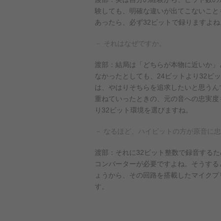
験しても、明確な違いが出てこないこと
あったら、必ず32ビットで録りますよね
－ それはなぜですか。
渡部：結局は「どちらが本物に近いか」
なかったとしても、24ビットより32
は、やはりそちらを追求したいと思うん
重ねていったときの、元の音への忠実度
り32ビット環境を選びますね。
－ なるほど、ハイビットの方が原音に
渡部：それに32ビット整数で録音するた
コンバーターが必要ですよね。そうする
ょうから、その回路を搭載したマイクプ
す。