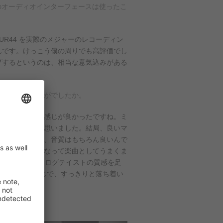
rg のオーディオインターフェースは使ったこ
、UR44 を実際のメジャーのレコーディン
んです。けっこう僕の周りでも高評価でし
プするというのは、相当な意気込みがある
SILK はいかがでしたか。
しっとりとした感じが良かったですね。ミ
く現れていると思いました。結局、良いマ
うことになると、音質はもちろん良いんで
ジがバラバラになって楽曲としてうまくま
K のようなアナログテイストの質感を足
とし込んだ感じで、すっきりと落ち着い