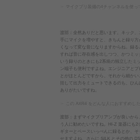
－ マイクプリ装備の4チャンネルを使
渡部：全然ありだと思います。キック、
手にマイクを増やすと、きちんと録り方
くなって変な音になりますからね。録ると
すれば音に存在感を出しつつ、かつミッ
いう録りのときにも2系統の独立したミ
ン端子も便利ですよね。エンジニアとプ
とがほとんどですから。それから細かいこ
括して出力をミュートできるのも、ひん
ありがたいですね。
－ この AXR4 をどんな人におすすめし
渡部：まずマイクプリアンプが良いから
う人に勧めたいですね。HI-Z 楽器にも
ギターとベースいっぺんに録るとか、そ
せますよね。さらに SILK とその他の 