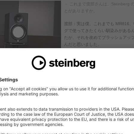
－ これまで渡部さんは、Steinbe
とがありますか。
渡部：実は僕、これまでも MR816
グで使ってきたくらい馴染みがある
たが、それを改めてブラッシュアッ
んだと思いました。
－ そのマイクプリアンプに搭載された 
渡部：デモ曲を聞いたとき、すごく
ュートトランペットにその質感がよ
イク、良いマイクプリで録る、とい
すが、各パートのダイナミックレン
に仕上がってしまうことが多いんです。でも、録りのときにこの SIL
楽器があるべき位置にまとまってくれる。まるでアナログのテープに落