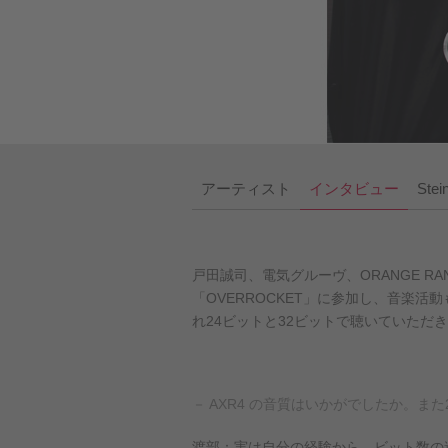
アーティスト
インタビュー
Ste
戸田誠司、電気グルーヴ、ORANGE 
「OVERROCKET」に参加し、音楽
れ24ビットと32ビットで聴いていただ
－ AXR4 の音質はいかがでしたか。ま
渡部：実は自分の経験から、ビット数の