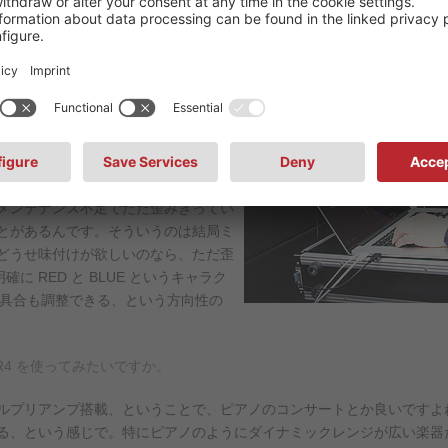
ですか。
つつ SILK をがっつりとかけてみた
過ぎて音が悪くなる、というところま
オンのままでも良いんじゃないでしょ
は直せないですが、それでも音として
まで行けると思いますね。
クからプリアンプ、コンプをすべてビ
メンテナンス不足でただ歪みきってい
とがあるんです。そういうのは結局ミ
どうせ味付けが欲しいのなら、ただ歪
確に RED と BLUE というキャラク
かり具合も調整できる、という方向性の
R4 を使ってみたいですか。
ルプリアンプ搭載、ということで、ピアノのコンサートとか良いですよね
る、という感じで。特にピアノのようにダイナミックレンジが広い楽器