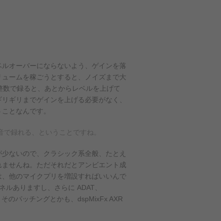
ベルオーバーにならないよう、ゲインを落
リュームを稼ごうとすると、ノイズまで大
整数で録ると、あとからレベルを上げて
ギリギリまでゲインを上げる必要がなく、
うことなんです。
音で録れる、ということですね。
が少ないので、クラシック系全般、たとえ
れませんね。ただそれだとアンビエント成
は、他のマイクプリを増設すればいいんで
ルありますし、さらに ADAT、
パッチングとかも、dspMixFx AXR