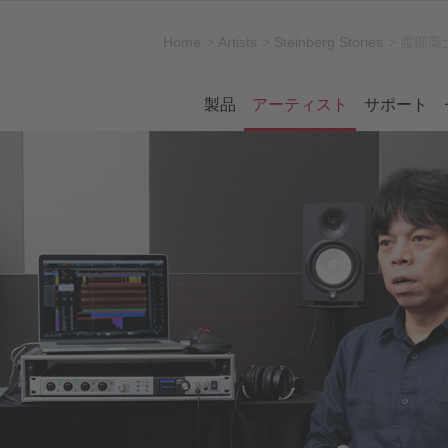
Home
Artists
Steinberg Stories
渡部高士 
製品
アーティスト
サポート