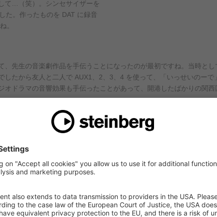
して…（笑）。シンセサイザーを
た。作ったものを DAT に録音
たね。
て、先生の音楽劇作品を手伝うことになったのが最初ですね。当時とし
したから友人と二人で AUX1、2、3、4 を使って、「いっせいのー
ジオドラマの音響効果も手伝ったことがあって、開港したばかりの関西
督の短編映画が最初でした。
期的に通っていた時期があり、そ
足音等を一つ一つ付ける仕事）の
されている所を目の当たりにし
た。
った平林監督から短篇映画制作の
たいと相談をいただきまして、迷