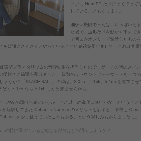
ファに Note PC だけ持って行
していることもあります。
細かい機能で言えば、いっぱいある
た後で、波形だけを動かす事のでき
で何回かオンリーで録音したものを
れを普通にさくさくとやっていることに感銘を受けまして、これは音響効
仮設型プラネタリウムの音響効果を担当したのですが、その時のメイン DAW
の柔軟さに衝撃を受けました。 複数のサラウンドフォーマットを一つ
しょうか？「SPACE BALL」の時は、8.0ch、4.1ch、5.1ch を
 5.1ch なら 5.1ch しか出来ませんから。
た DAW の頭打ち感というか、これ以上の進化は無いかな、というこ
経験してきた Cubase / Nuendo のメリットを話すと、学校も Cu
前、Cubase を少し触っていたこともある、という親しみもありましたし。
aveLab の特に優れていると感じる部分はどの辺でしょうか？