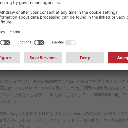
効果を担当した作品です。仕込用
そろえ、02R96 から出力させました。
の技を見よう見まねで試行錯誤
景描写を創り込みました。今聴く
その作品が翌2009年のベルリ
監督はじめ多くの方々から音響効
た。
れたのはいつごろでしょうか？
E Vision でした。それは衝撃的でしたね。いままで40文字*2くら
にはすぐに Mac と Vision を買いましたね。専門学校時代に出会
R とシンクさせたりしながら、歌も録音したりして…。楽曲制作に関し
ていました。
その後、Logic を使用する様になりました。Vison の時代はハードウェア
等がメインになってきましたね。ソフトシンセを使う、というのは Log
等もよくしていました。