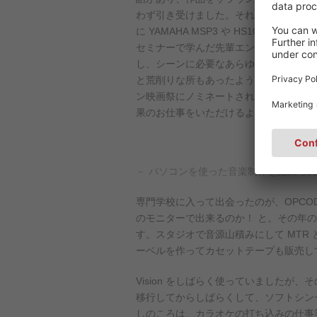
わず引き受けました。それが初めて音響
に YAMAHA MSP3 や HS10 を買い
セミナーで学んだ先輩エンジニアの方々
し、シーンに必要なあらゆる効果音や情
と荒削りな所もあったように思いますが、
ン映画祭にノミネートされた事を機に、
果のお仕事をいただけるようになりまし
－ パソコンを使った音楽制作を始めら
専門学校に入って出会ったのが、OPCOD
のモニターで出来るのか！ と。その年の夏
す。スタジオで音源山積みにして MT
ーベルを作ってカセットテープも販売し
Vision をしばらく使っていましたが、
移行してからしばらくして、ソフトシンセ
しのころは、カラオケの打ち込みの仕事