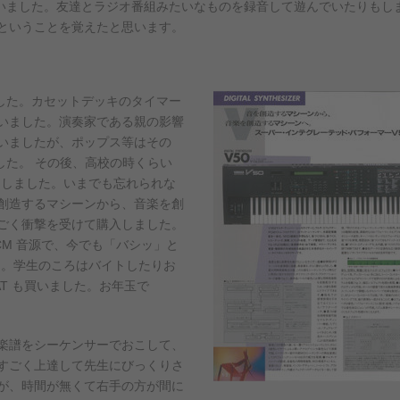
でもいました。友達とラジオ番組みたいなものを録音して遊んでいたりも
ということを覚えたと思います。
ました。カセットデッキのタイマー
いました。演奏家である親の影響
いましたが、ポップス等はその
した。 その後、高校の時くらい
手にしました。いまでも忘れられな
創造するマシーンから、音楽を創
ごく衝撃を受けて購入しました。
CM 音源で、今でも「バシッ」と
せん。学生のころはバイトしたりお
T も買いました。お年玉で
楽譜をシーケンサーでおこして、
すごく上達して先生にびっくりさ
が、時間が無くて右手の方が間に