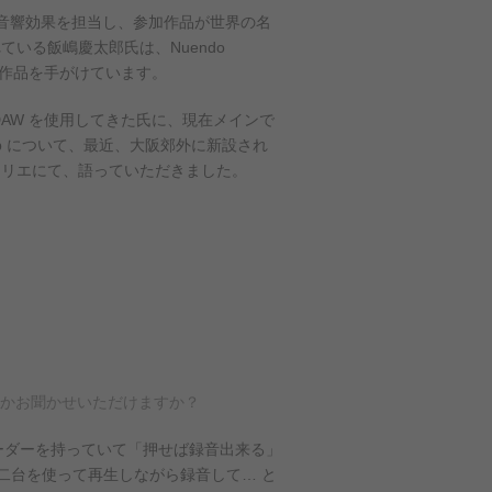
音響効果を担当し、参加作品が世界の名
いる飯嶋慶太郎氏は、Nuendo
らの作品を手がけています。
DAW を使用してきた氏に、現在メインで
eLab について、最近、大阪郊外に新設され
トリエにて、語っていただきました。
たかお聞かせいただけますか？
ーダーを持っていて「押せば録音出来る」
二台を使って再生しながら録音して… と