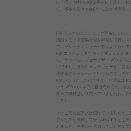
いう様に MTR の様な事をして遊ん
に「機械を使うと面白いことが出来る」
FM ラジオのエアチェック等もしてい
機能を使って音楽番組を録音して聴いて
でクラシックコンサート等はよく行って
FM エアチェックで色々と覚えていきま
に、ヤマハのシンセサイザー V50 を
いですが、そのキャッチコピーが「音を
造するマシーンへ」というものでものす
FM シンセだったのですが、リズムは P
いう V50 のスネアの音は忘れられま
年玉で機材ばかり買っていましたね。DA
（笑）。
そのころもピアノは続けていましたが、
どんな曲か理解してから練習するともの
れました。左手から入力していたのです