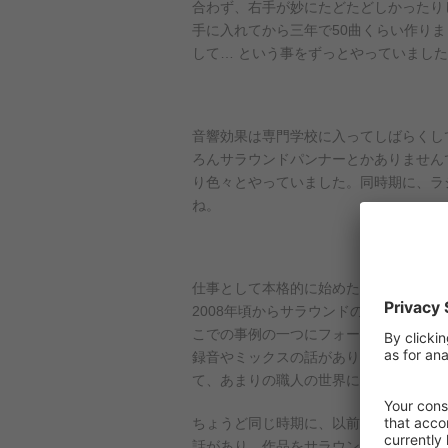
合わず、右手が妙にたどたどしかったり
手に入れてから三年で50曲くらい作りまし
して… という事をずっとやっていまし
音響効果は専門学校に入ってしばらくし
ろんサラウンドパンナーとかありませんで
り色々とやっていました。同時期に、ラ
ね。
仕事として本格的に始めたのは平林勇監
2008年頃からサラウンドの勉強会に定
こでの事例の一つにフォーリー（映像に
録音やミックスの話がありまして、実演
て、あまりの職人の世界に鳥肌ものでし
ちょうど同じ時期に、以前から交流のあ
話があり、作品をサラウンドでやってみ