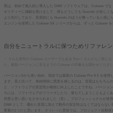
実は、初めて個人的に導入した DAW ソフトウェアは、Cubase でな
オリティーに感銘を受けまして、僕もどうしても Nuendo が欲しくな
より先行しており、音質的にも Nuendo のほうが勝っていると感じ
エンジンを採用した Cubase SX シリーズからは、ずっと Cubase
自分をニュートラルに保つためリファレン
－ そんな長年の Cubase ユーザーでもある Ryu☆ さんからご覧にな
た、最新バージョンに至るまでの Cubase の印象をお聞かせくださ
バージョン5から使い始め、現在では最新の Cubase Pro 8.5 を使用
ます。昔と比べて、単純明快に恩恵を感じるのは、音質はもちろん
と、ソフトウェアの安定性が格段に向上したことですね。バージョン
ろには、ソフトウェアがフリーズしたり、落ちてしまうこともよく
何度も苦い思いをさせられました（笑）。プロフェッショナルが使
DAW として、優れた音質に加えて動作の安定性はなくてはならない
要素の1つだと思います。そういった意味では、プロジェクト自動保