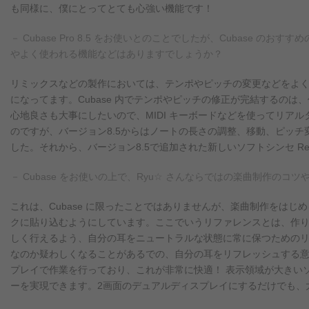
も同様に、僕にとってとても心強い機能です！
－ Cubase Pro 8.5 をお使いとのことでしたが、Cubase のおすす
やよく使われる機能などはありますでしょうか？
リミックスなどの製作においては、テンポやピッチの変更などをよく行う
になってます。Cubase 内でテンポやピッチの修正が完結するの
心地良さも大事にしたいので、MIDI キーボードなどを使ってリア
のですが、バージョン8.5からはノートの長さの調整、移動、ピッ
した。それから、バージョン8.5で追加された新しいソフトシンセ Ret
－ Cubase をお使いの上で、Ryu☆ さんならではの楽曲制作の
これは、Cubase に限ったことではありませんが、楽曲制作をは
クに貼り込むようにしています。ここでいうリファレンスとは、作
しく行えるよう、自分の耳をニュートラルな状態に常に保つための
なのか疑わしくなることがあるでの、自分の耳をリフレッシュする意
プレイで作業を行っており、これが非常に快適！ 表示領域が大きい
ーを実現できます。2画面のデュアルディスプレイにするだけでも、