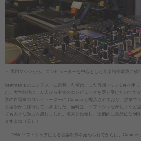
－ 専用マシンから、コンピューターを中心とした音楽制作環境に移
beatmania のコンテストに応募した頃は、まだ専用マシン1台を
た。大学時代に、友人から中古のコンピュータを譲り受けたのですが、
学の自習室のコンピューターに Cubase が導入されており、授業で 
と緩やかに移行していきました。当時は、ソフトシンセがちょうど流行
ても大きな魅力を感じました。従来と比較し、圧倒的に高品位な制
ますよね（笑）！
－ DAW ソフトウェアによる音楽制作を始められてからは、Cubas