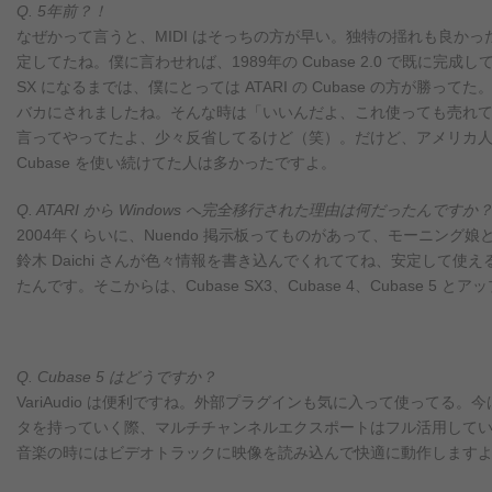
Q. 5年前？！
なぜかって言うと、MIDI はそっちの方が早い。独特の揺れも良か
定してたね。僕に言わせれば、1989年の Cubase 2.0 で既に完成して
SX になるまでは、僕にとっては ATARI の Cubase の方が勝って
バカにされましたね。そんな時は「いいんだよ、これ使っても売れ
言ってやってたよ、少々反省してるけど（笑）。だけど、アメリカ人も A
Cubase を使い続けてた人は多かったですよ。
Q. ATARI から Windows へ完全移行された理由は何だったんですか
2004年くらいに、Nuendo 掲示板ってものがあって、モーニング
鈴木 Daichi さんが色々情報を書き込んでくれててね、安定して使え
たんです。そこからは、Cubase SX3、Cubase 4、Cubase 5
Q. Cubase 5 はどうですか？
VariAudio は便利ですね。外部プラグインも気に入って使って
タを持っていく際、マルチチャンネルエクスポートはフル活用してい
音楽の時にはビデオトラックに映像を読み込んで快適に動作しますよ。も