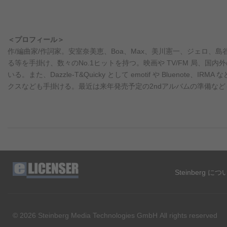
＜プロフィール＞
作/編曲家/作詞家。安室奈美恵、Boa、Max、美川憲一、ジェロ、島谷
る等を手掛け、数々のNo.1ヒットを持つ。映画や TV/FM 局、国
いる。また、Dazzle-T&Quicky として emotif や Bluenote、IRMA 
クスなども手掛ける。最近は来年発売予定の2ndアルバムの準備な
Steinberg に
© 2026 Steinberg Media Technologies GmbH All rights reserved