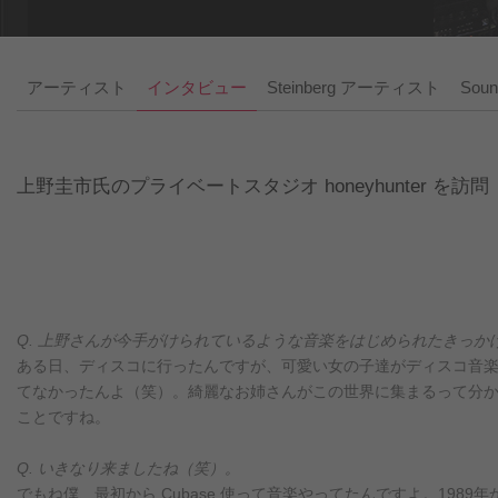
アーティスト
インタビュー
Steinberg アーティスト
Soun
上野圭市氏のプライベートスタジオ honeyhunter を訪問
Q. 上野さんが今手がけられているような音楽をはじめられたきっか
ある日、ディスコに行ったんですが、可愛い女の子達がディスコ音
てなかったんよ（笑）。綺麗なお姉さんがこの世界に集まるって分か
ことですね。
Q. いきなり来ましたね（笑）。
でもね僕、最初から Cubase 使って音楽やってたんですよ。1989年から