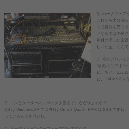
Q. ハードウェ
これでも大分減ら
って音源を売って
ドならではの良さ
年付き添った楽器
しいなぁ」なんて
Q. 今のプロジ
9割以上ソフトシ
ね。あと、Eas
と、HALion 
Q. コンピューターのスペックを教えていただけますか？
OS は Windows XP で CPU は Core 2 Quad、RAM は 2GB です
っているんですけどね。
Q. オーディオインターフェースは何ですか？